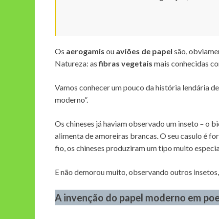
Os
aerogamis
ou
aviões de papel
são, obviamen
Natureza: as
fibras vegetais
mais conhecidas co
Vamos conhecer um pouco da história lendária de
moderno”.
Os chineses já haviam observado um inseto – o bi
alimenta de amoreiras brancas. O seu casulo é fo
fio, os chineses produziram um tipo muito especial
E não demorou muito, observando outros insetos,
A invenção do papel moderno em poe