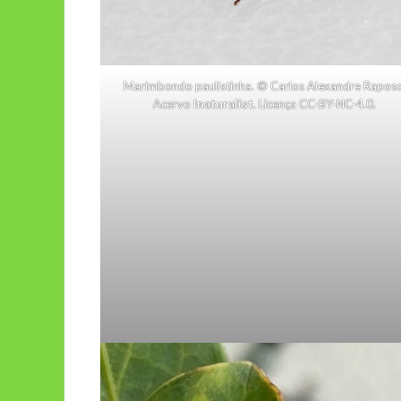
Marimbondo paulistinha. © Carlos Alexandre Raposo
Acervo
Inaturalist
. Licença
CC-BY-NC-4.0
.