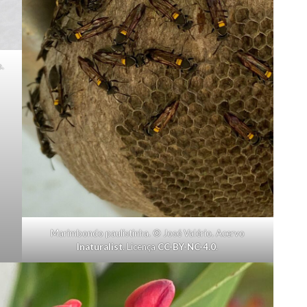
.
Marimbondo paulistinha. © José Valério. Acervo
Inaturalist
. Licença
CC-BY-NC-4.0
.