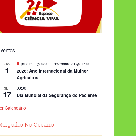
ventos
Destacado
janeiro 1 @ 08:00
-
dezembro 31 @ 17:00
JAN
1
2026: Ano Internacional da Mulher
Agricultora
00:00
SET
17
Dia Mundial da Segurança do Paciente
er Calendário
Mergulho No Oceano