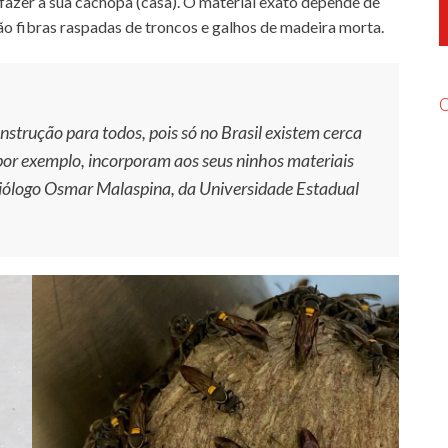
azer a sua cachopa (casa). O material exato depende de
ão fibras raspadas de troncos e galhos de madeira morta.
onstrução para todos, pois só no Brasil existem cerca
por exemplo, incorporam aos seus ninhos materiais
 biólogo Osmar Malaspina, da Universidade Estadual