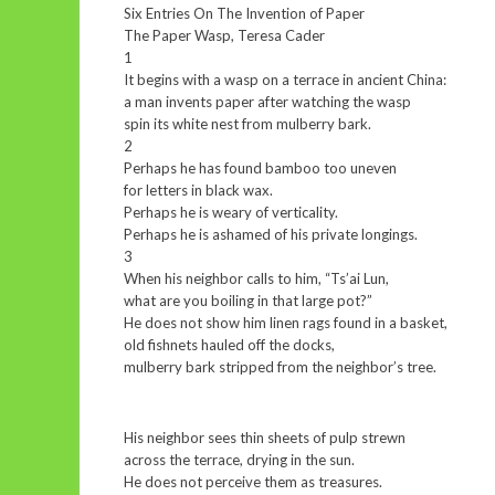
Six Entries On The Invention of Paper
The Paper Wasp, Teresa Cader
1
It begins with a wasp on a terrace in ancient China:
a man invents paper after watching the wasp
spin its white nest from mulberry bark.
2
Perhaps he has found bamboo too uneven
for letters in black wax.
Perhaps he is weary of verticality.
Perhaps he is ashamed of his private longings.
3
When his neighbor calls to him, “Ts’ai Lun,
what are you boiling in that large pot?”
He does not show him linen rags found in a basket,
old fishnets hauled off the docks,
mulberry bark stripped from the neighbor’s tree.
His neighbor sees thin sheets of pulp strewn
across the terrace, drying in the sun.
He does not perceive them as treasures.