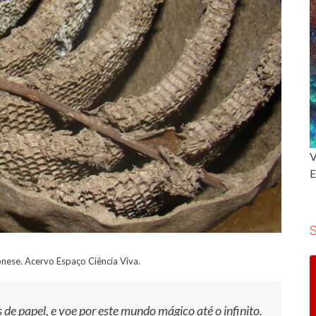
V
E
ese. Acervo Espaço Ciência Viva.
 de papel, e voe por este mundo mágico até o infinito.