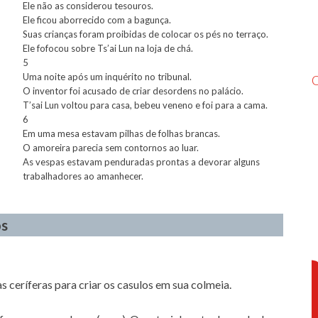
Ele não as considerou tesouros.
Ele ficou aborrecido com a bagunça.
Suas crianças foram proibidas de colocar os pés no terraço.
Ele fofocou sobre Ts’ai Lun na loja de chá.
5
Uma noite após um inquérito no tribunal.
O inventor foi acusado de criar desordens no palácio.
T’sai Lun voltou para casa, bebeu veneno e foi para a cama.
6
Em uma mesa estavam pilhas de folhas brancas.
O amoreira parecia sem contornos ao luar.
As vespas estavam penduradas prontas a devorar alguns
trabalhadores ao amanhecer.
os
ceríferas para criar os casulos em sua colmeia.