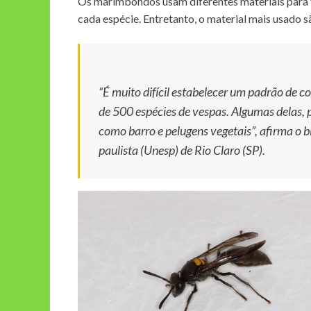
Os marimbondos usam diferentes materiais para f
cada espécie. Entretanto, o material mais usado s
“É muito difícil estabelecer um padrão de c
de 500 espécies de vespas. Algumas delas, 
como barro e pelugens vegetais”, afirma o
paulista (Unesp) de Rio Claro (SP).