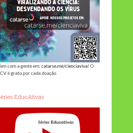
em com a gente em:
catarse.me/cienciaviva
! O
CV é grato por cada doação
Séries EducAtivas