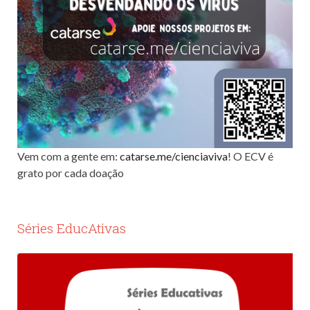
Vem com a gente em:
catarse.me/cienciaviva
! O ECV é
grato por cada doação
Séries EducAtivas