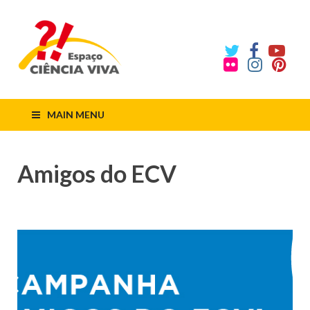
ECV
Espaço
Ciência
Viva
MAIN MENU
Amigos do ECV