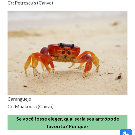
Cr: Petrescu’s (Canva)
Caranguejo
Cr: Maakoora (Canva)
Se você fosse eleger, qual seria seu artrópode
favorito? Por quê?