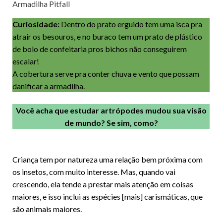
Armadilha Pitfall
Curiosidade:
Dentro do prato erguido tem uma isca pra
atrair os besouros, e no buraco tem um prato de plástico
de bolo de confeitaria pros bichos não conseguirem
escalar!
A cobertura serve pra conter chuva e vento que possam
danificar a armadilha.
Você acha que estudar artrópodes mudou sua visão
de mundo? Se sim, como?
Criança tem por natureza uma relação bem próxima com
os insetos, com muito interesse. Mas, quando vai
crescendo, ela tende a prestar mais atenção em coisas
maiores, e isso inclui as espécies [mais] carismáticas, que
são animais maiores.