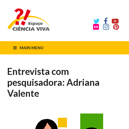
ECV
Espaço
Ciência
Viva
MAIN MENU
Entrevista com
pesquisadora: Adriana
Valente