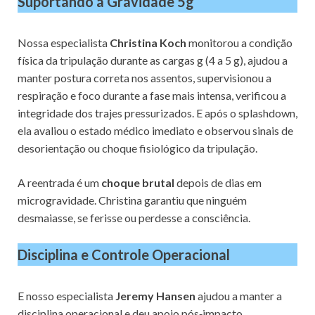
Suportando a Gravidade 5g
Nossa especialista
Christina Koch
monitorou a condição
física da tripulação durante as cargas g (4 a 5 g), ajudou a
manter postura correta nos assentos, supervisionou a
respiração e foco durante a fase mais intensa, verificou a
integridade dos trajes pressurizados. E após o splashdown,
ela avaliou o estado médico imediato e observou sinais de
desorientação ou choque fisiológico da tripulação.
A reentrada é um
choque brutal
depois de dias em
microgravidade. Christina garantiu que ninguém
desmaiasse, se ferisse ou perdesse a consciência.
Disciplina e Controle Operacional
E nosso especialista
Jeremy Hansen
ajudou a manter a
disciplina operacional e deu apoio pós‑impacto.