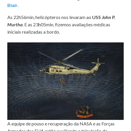
Blair
.
As 22h56min, helicópteros nos levaram ao
USS
John P.
Murtha
. E as 23h05min, fizemos avaliações médicas
iniciais realizadas a bordo.
A equipe de pouso e recuperação da NASA e as Forças
Armadas dos EUA estão auxiliando a tripulação da