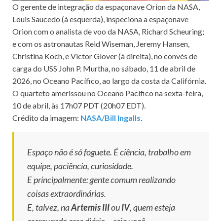
O gerente de integração da espaçonave Orion da NASA,
Louis Saucedo (à esquerda), inspeciona a espaçonave
Orion com o analista de voo da NASA, Richard Scheuring;
e com os astronautas Reid Wiseman, Jeremy Hansen,
Christina Koch, e Victor Glover (à direita), no convés de
carga do USS John P. Murtha, no sábado, 11 de abril de
2026, no Oceano Pacífico, ao largo da costa da Califórnia.
O quarteto amerissou no Oceano Pacífico na sexta-feira,
10 de abril, às 17h07 PDT (20h07 EDT).
Crédito da imagem:
NASA/Bill Ingalls
.
Espaço não é só foguete. É ciência, trabalho em
equipe, paciência, curiosidade.
E principalmente: gente comum realizando
coisas extraordinárias.
E, talvez, na
Artemis III
ou
IV
, quem esteja
escrevendo esse diário… seja você.