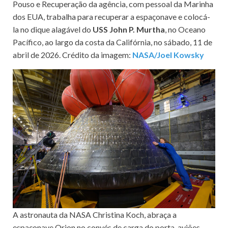
Pouso e Recuperação da agência, com pessoal da Marinha
dos EUA, trabalha para recuperar a espaçonave e colocá-
la no dique alagável do
USS John P. Murtha
, no Oceano
Pacífico, ao largo da costa da Califórnia, no sábado, 11 de
abril de 2026. Crédito da imagem:
NASA/Joel Kowsky
A astronauta da NASA Christina Koch, abraça a
espaçonave Orion no convés de carga do porta-aviões