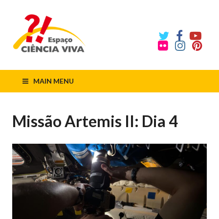
ECV
Espaço
Ciência
Viva
MAIN MENU
Missão Artemis II: Dia 4