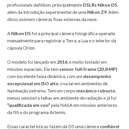
profissionais daNikon, principalmente
DSLRs Nikon D5
,
além da introdução experimental de uma
Nikon Z9
. Além
disso, existem câmeras fixas externas da nave.
A
Nikon D5
foi a principal câmera fotográfica operada
manualmente para registrar a Terra, a Lua e o interior da
cápsula Orion.
O modelo foi lançado em
2016
, e muito testado em
missões espaciais. Ela tem
sensor full‑frame (20,8 MP)
com excelente faixa dinâmica, com um
desempenho
excepcional em ISO alto
, crucial em ambientes de
iluminação extrema. Tem um corpo
mecânico robusto
,
menos sensível a falhas em ambiente de radiação e já foi
“qualificada em voo”
pela NASA em missões anteriores
da ISS e do programa Artemis.
Essas características fazem da D5 uma câmera
confiável