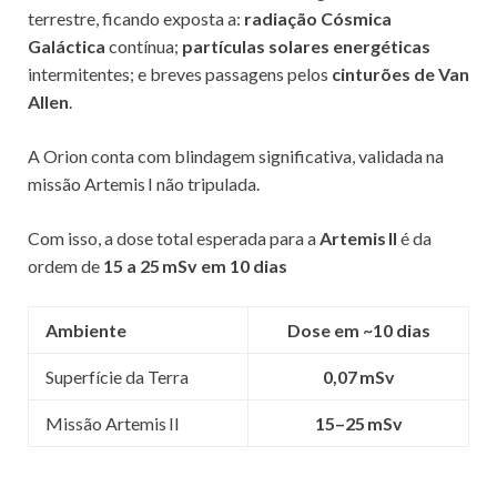
terrestre, ficando exposta a:
radiação Cósmica
Galáctica
contínua;
partículas solares energéticas
intermitentes; e breves passagens pelos
cinturões de Van
Allen
.
A Orion conta com blindagem significativa, validada na
missão Artemis I não tripulada.
Com isso, a dose total esperada para a
Artemis II
é da
ordem de
15 a 25 mSv em 10 dias
Ambiente
Dose em ~10 dias
Superfície da Terra
0,07
mSv
Missão Artemis II
15–25
mSv