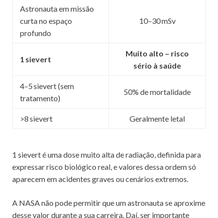
Astronauta em missão
curta no espaço
10–30 mSv
profundo
Muito alto – risco
1
sievert
sério à saúde
4–5 sievert (sem
50% de mortalidade
tratamento)
>8 sievert
Geralmente letal
1 sievert é uma dose muito alta de radiação, definida para
expressar risco biológico real, e valores dessa ordem só
aparecem em acidentes graves ou cenários extremos.
A NASA não pode permitir que um astronauta se aproxime
desse valor durante a sua carreira. Daí, ser importante