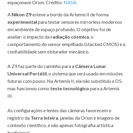
espaçonave Orion. Crédito:
NASA
.
A
Nikon Z9
esteve a bordo da Artemis II de forma
experimental
para testar sensores mirrorless modernos
em ambiente de espaço profundo. O objetivo foi de
avaliar: o impacto da
radiação cósmica
, o
comportamento do sensor empilhado (stacked CMOS) e a
confiabilidade sem obturador mecânico.
A Z9 faz parte do caminho para a
Câmera Lunar
Universal Portátil
, o sistema que será usado em missões
futuras com pouso. Na Artemis II, ela não substituiu a D5,
mas funcionou como
teste tecnológico
para a Artemis
III.
As configurações e lentes das câmeras favorecem o
registro da
Terra inteira
, janelas da Orion e imagens de
contexto científico, e não apenas fotografia artística
tradicional.