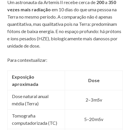
Um astronauta da Artemis II recebe cerca de
200
a
350
vezes mais radiação
em 10 dias do que uma pessoa na
Terra no mesmo período. A comparação não é apenas
quantitativa, mas qualitativa pois na Terra: predominam
fótons de baixa energia. E no espaço profundo: há prótons
e íons pesados (HZE), biologicamente mais danosos por
unidade de dose.
Para contextualizar:
Exposição
Dose
aproximada
Dose natural anual
2–3 mSv
média (Terra)
Tomografia
5–20 mSv
computadorizada (TC)