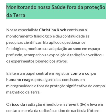
Monitorando nossa Saúde
fora da proteção
da Terra
Nossa especialista
Christina Koch
continuou o
monitoramento fisiológico e deu continuidade às
pesquisas científicas. Ela aplicou questionários
fisiológicos, monitorou a adaptação ao sono em espaço
profundo, acompanhou a exposição à radiação e verificou
os experimentos biomédicos ativos.
Ela tem um papel central em registrar
como o corpo
humano reage
após alguns dias contínuos em
microgravidade e fora da proteção significativa do campo
magnético da Terra.
O
risco da radiação
é medido em
sievert (Sv)
e leva em
conta: a energia da radiação, o tipo de partícula (fótons,