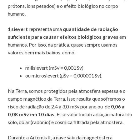
prótons, íons pesados) e o efeito biológico no corpo
humano.
1 sievert
representa uma
quantidade de radiação
suficiente para causar efeitos biológicos graves
em
humanos. Por isso, na prática, quase sempre usamos
valores bem mais baixos, como:
milisievert (mSv = 0,001 Sv)
ou microsievert (µSv = 0,000001 Sv).
Na Terra, somos protegidos pela atmosfera espessa e o
campo magnético da Terra. Isso resulta que sofremos o
risco de radiação de 2,4 a 3,0 mSv por ano ou de
0,06 a
0,08 mSv em 10 dias.
Esse valor inclui radiação natural do
solo, do ar (radônio) e cósmica filtrada pela atmosfera.
Durante a Artemis II, a nave saiu da magnetosfera