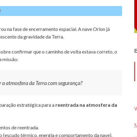
!
u na fase de encerramento espacial. A nave Orion já
rescente da gravidade da Terra.
E
 sobre confirmar que o caminho de volta estava correto, o
a missão:
r a atmosfera da Terra com segurança?
aração estratégica para a
reentrada na atmosfera da
V
entos de reentrada.
o (escudo térmico, energia e comportamento da nave).