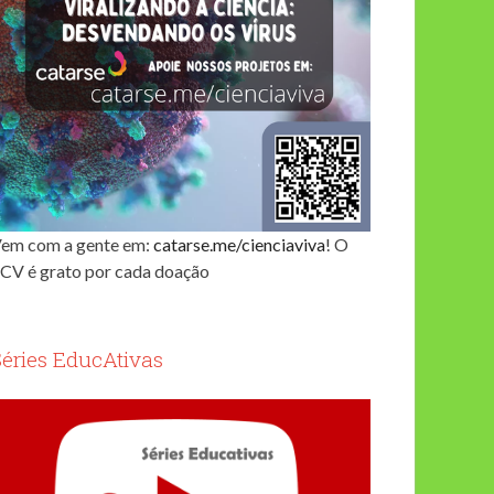
em com a gente em:
catarse.me/cienciaviva
! O
CV é grato por cada doação
Séries EducAtivas