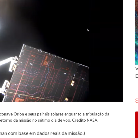
V
E
onave Orion e seus painéis solares enquanto a tripulação da
retorno da missão no sétimo dia de voo. Crédito NASA.
man com base em dados reais da missão.)