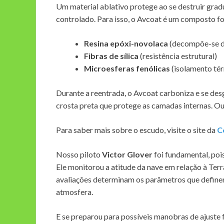
Um material ablativo protege ao se destruir gra
controlado. Para isso, o Avcoat é um composto f
Resina epóxi-novolaca
(decompõe-se d
Fibras de sílica
(resistência estrutural)
Microesferas fenólicas
(isolamento tér
Durante a reentrada, o Avcoat carboniza e se des
crosta preta que protege as camadas internas. Ou 
Para saber mais sobre o escudo, visite o site da
C
Nosso piloto
Victor Glover
foi fundamental, poi
Ele monitorou a atitude da nave em relação à Terr
avaliações determinam os parâmetros que definem
atmosfera.
E se preparou para possíveis manobras de ajuste 