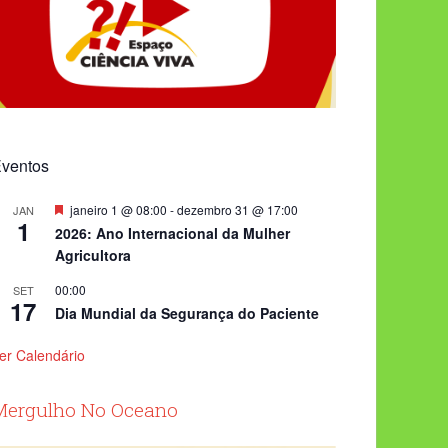
ventos
Destacado
janeiro 1 @ 08:00
-
dezembro 31 @ 17:00
JAN
1
2026: Ano Internacional da Mulher
Agricultora
00:00
SET
17
Dia Mundial da Segurança do Paciente
er Calendário
Mergulho No Oceano