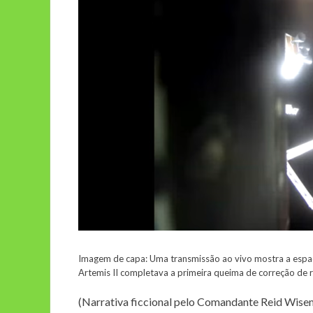
Imagem de capa: Uma transmissão ao vivo mostra a espaç
Artemis II completava a primeira queima de correção de 
(Narrativa ficcional pelo Comandante Reid Wise