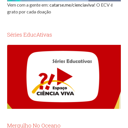
Vem com a gente em:
catarse.me/cienciaviva
! O ECV é
grato por cada doação
Séries EducAtivas
Mergulho No Oceano