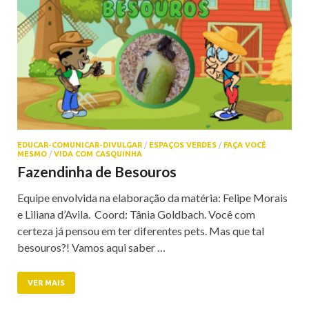
EDUCAR-COMUNICAR-DIVULGAR
/
ESPAÇOS VERDES
/
FAÇA VOCÊ
MESMO
/
VIDA COM CASQUINHA
Fazendinha de Besouros
Equipe envolvida na elaboração da matéria: Felipe Morais
e Liliana d’Avila. Coord: Tânia Goldbach. Você com
certeza já pensou em ter diferentes pets. Mas que tal
besouros?! Vamos aqui saber …
VER MAIS