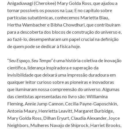
Anigaduwagi (Cherokee) Mary Golda Ross, que ajudou a
tornar possíveis os pousos na Lua; E no capítulo sobre
partículas subatômicas, conhecemos Marietta Blau,
Hertha Wambacher e Bibha Chowdhuri, que contribuíram
para a descoberta dos blocos de construção do universo e,
ao fazê-lo, desempenharam um papel crucial na definição
de quem pode se dedicar à física hoje.
“
Seu Espaço, Seu Tempo”
é uma história coletiva de inovação
científica, liderança inspiradora e superação da
invisibilidade que deixará uma impressão duradoura em
qualquer leitor curioso sobre as pioneiras e inovadoras
que iluminaram nossa compreensão do universo. Algumas
das cientistas apresentadas no livro são: Williamina
Fleming, Annie Jump Cannon, Cecilia Payne-Gaposchkin,
Antonia Maury, Henrietta Leavitt, Margaret Burbidge,
Mary Golda Ross, Dilhan Eryurt, Claudia Alexander, Joyce
Neighbors, Mulheres Navajo de Shiprock, Harriet Brooks,