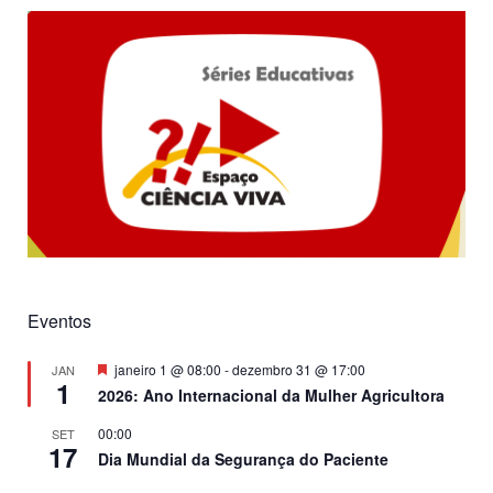
Eventos
Destacado
janeiro 1 @ 08:00
-
dezembro 31 @ 17:00
JAN
1
2026: Ano Internacional da Mulher Agricultora
00:00
SET
17
Dia Mundial da Segurança do Paciente