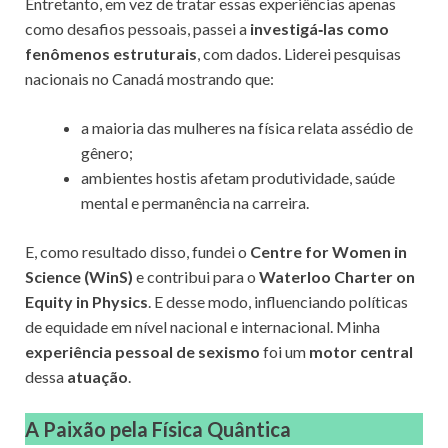
Entretanto, em vez de tratar essas experiências apenas
como desafios pessoais, passei a
investigá‑las como
fenômenos estruturais
, com dados. Liderei pesquisas
nacionais no Canadá mostrando que:
a maioria das mulheres na física relata assédio de
gênero;
ambientes hostis afetam produtividade, saúde
mental e permanência na carreira.
E, como resultado disso, fundei o
Centre for Women in
Science (WinS)
e contribui para o
Waterloo Charter on
Equity in Physics
. E desse modo, influenciando políticas
de equidade em nível nacional e internacional. Minha
experiência pessoal de sexismo
foi um
motor central
dessa
atuação
.
A Paixão pela Física Quântica