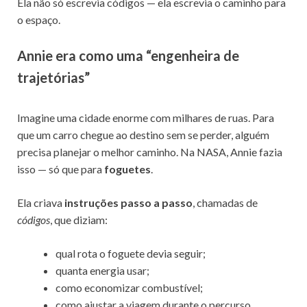
Ela não só escrevia códigos — ela escrevia o caminho para
o espaço.
Annie era como uma “engenheira de
trajetórias”
Imagine uma cidade enorme com milhares de ruas. Para
que um carro chegue ao destino sem se perder, alguém
precisa planejar o melhor caminho. Na NASA, Annie fazia
isso — só que para
foguetes
.
Ela criava
instruções passo a passo
, chamadas de
códigos
, que diziam:
qual rota o foguete devia seguir;
quanta energia usar;
como economizar combustível;
como ajustar a viagem durante o percurso.